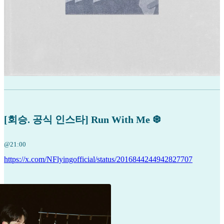
[회승. 공식 인스타] Run With Me ❆
@21:00
https://x.com/NFlyingofficial/status/2016844244942827707