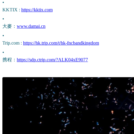
•
KKTIX :
https://kktix.com
•
大麥：
www.damai.cn
•
Trip.com :
https://hk.trip.com/t/hk-fncbandkingdom
•
携程：
https://sdp.ctrip.com/?ALK04xE9077