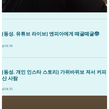
[동성. 유튜브 라이브] 엔피아에게 떼굴떼굴🤓
@16:56
[동성. 개인 인스타 스토리] 가위바위보 져서 커피
산 사람
@18:35