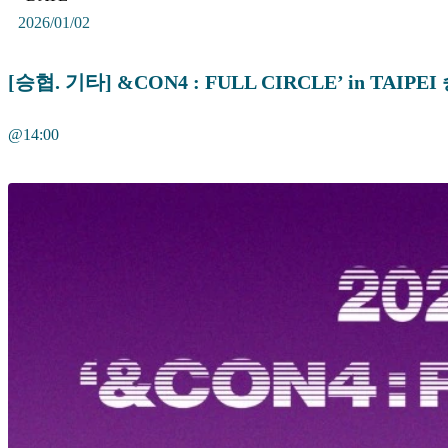
2026/01/02
[승협. 기타] &CON4 : FULL CIRCLE’ in TAI
@14:00