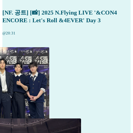
[NF. 공트] [📸] 2025 N.Flying LIVE '&CON4
ENCORE : Let's Roll &4EVER' Day 3
@20:31