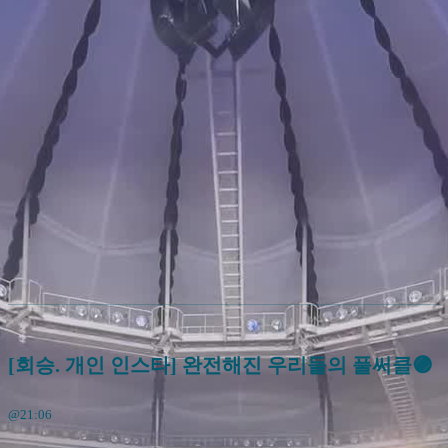
[회승. 개인 인스타] 완전해진 우리들의 풀써클🟣
@21:06