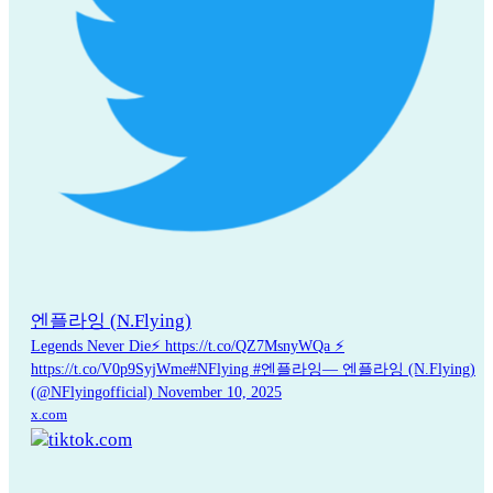
엔플라잉 (N.Flying)
Legends Never Die⚡ https://t.co/QZ7MsnyWQa ⚡
https://t.co/V0p9SyjWme#NFlying #엔플라잉— 엔플라잉 (N.Flying)
(@NFlyingofficial) November 10, 2025
x.com
tiktok.com