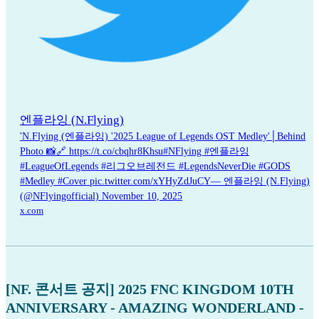
엔플라잉 (N.Flying)
'N.Flying (엔플라잉) '2025 League of Legends OST Medley'│Behind
Photo 📸🔗 https://t.co/cbqhr8Khsu#NFlying #엔플라잉
#LeagueOfLegends #리그오브레전드 #LegendsNeverDie #GODS
#Medley #Cover pic.twitter.com/xYHyZdJuCY— 엔플라잉 (N.Flying)
(@NFlyingofficial) November 10, 2025
x.com
[NF. 콘서트 공지] 2025 FNC KINGDOM 10TH
ANNIVERSARY - AMAZING WONDERLAND -