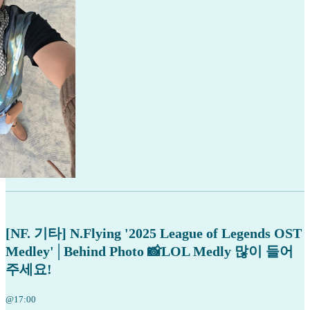
[NF. 기타] N.Flying '2025 League of Legends OST
Medley'│Behind Photo 📸LOL Medly 많이 들어
주세요!
@17:00