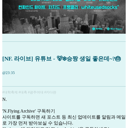
[NF. 라이브] 유튜브 - 🐻‍❄️승짱 생일 좋은데~?🎂
@23:35
#대학축제 #대축 #광주여대 #카다판
N
.
'N.Flying Archive' 구독하기
사이트를 구독하면 새 포스트 등 최신 업데이트를 알림과 메일
로 가장 먼저 받아보실 수 있습니다.