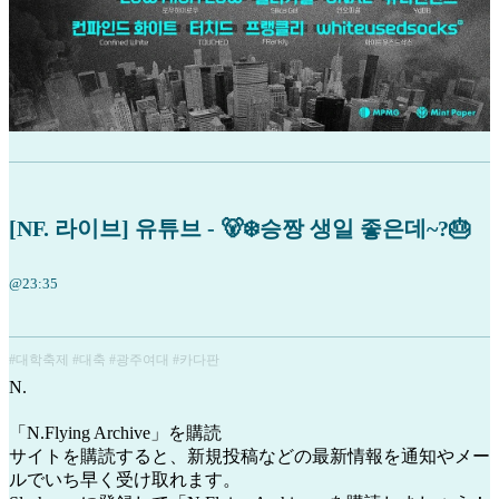
[NF. 라이브] 유튜브 - 🐻‍❄️승짱 생일 좋은데~?🎂
@23:35
#대학축제 #대축 #광주여대 #카다판
N
.
「N.Flying Archive」を購読
サイトを購読すると、新規投稿などの最新情報を通知やメー
ルでいち早く受け取れます。