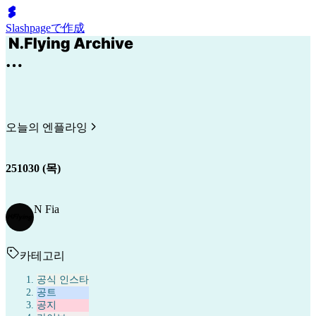
Slashpageで作成
오늘의 엔플라잉
251030 (목)
N Fia
카테고리
공식 인스타
공트
공지