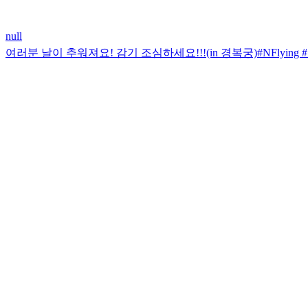
null
여러분 날이 추워져요! 감기 조심하세요!!!(in 경복궁)#NFlying #엔플라잉 #김재