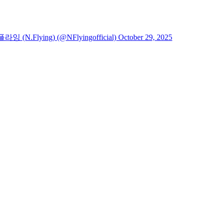
ying) (@NFlyingofficial) October 29, 2025