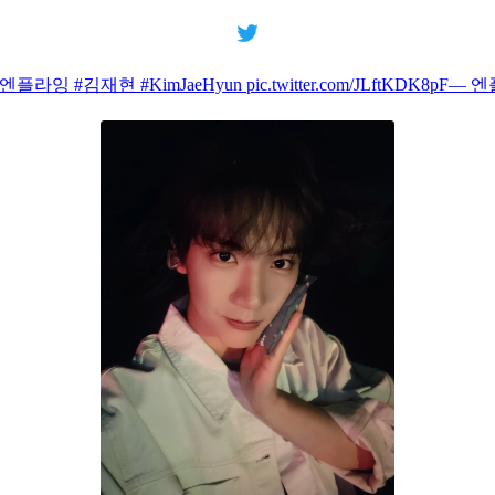
현 #KimJaeHyun pic.twitter.com/JLftKDK8pF— 엔플라잉 (N.Fl