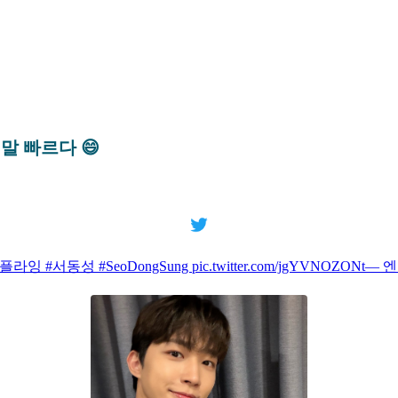
말 빠르다 😄
#SeoDongSung pic.twitter.com/jgYVNOZONt— 엔플라잉 (N.Fl