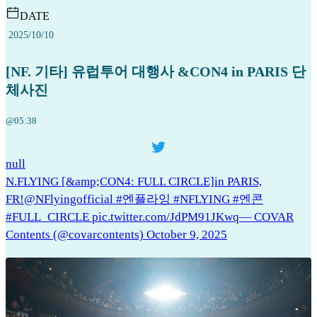
DATE
2025/10/10
[NF. 기타] 유럽투어 대행사 &CON4 in PARIS 단
체사진
@05:38
null
N.FLYING [&amp;CON4: FULL CIRCLE]in PARIS,
FR!@NFlyingofficial #엔플라잉 #NFLYING #엔콘
#FULL_CIRCLE pic.twitter.com/JdPM91JKwq— COVAR
Contents (@covarcontents) October 9, 2025