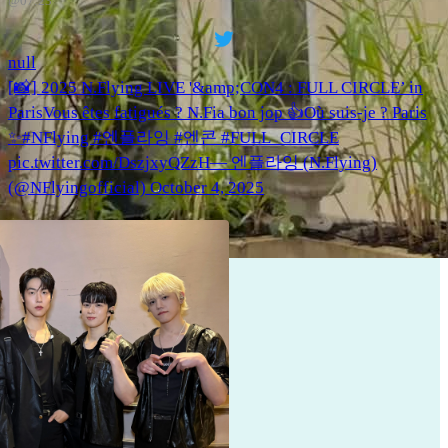
@07:23
null
[📸] 2025 N.Flying LIVE '&amp;CON4 : FULL CIRCLE’ in
ParisVous êtes fatigués ? N.Fia bon jop 👍Où suis-je ? Paris
✨#NFlying #엔플라잉 #엔콘 #FULL_CIRCLE
pic.twitter.com/DszjxyQZzH— 엔플라잉 (N.Flying)
(@NFlyingofficial) October 4, 2025