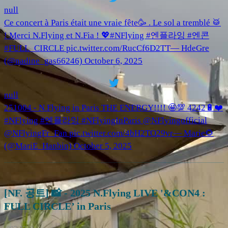
null
Ce concert à Paris était une vraie fête🥳 . Le sol a tremblé 🥁
! Merci N.Flying et N.Fia ! 💖#NFlying #엔플라잉 #엔콘
#FULL_CIRCLE pic.twitter.com/RucCf6D2TT— HdeGre
(@nadine_gas66246) October 6, 2025
null
251004 - N.Flying in Paris THE ENERGY!!!! 🤩💯 4242🔋❤️
#NFlying #엔플라잉 #NFlyingInParis @NFlyingofficial
@NFlyingFr_Fan pic.twitter.com/4bH2TO29vr— Marie🌻
(@MariE_Hanbin) October 5, 2025
[NF. 공트] 📸 - 2025 N.Flying LIVE '&CON4 :
FULL CIRCLE’ in Paris