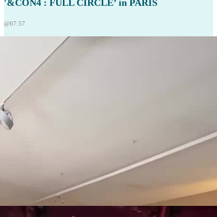
'&CON4 : FULL CIRCLE’ in PARIS
@07:57