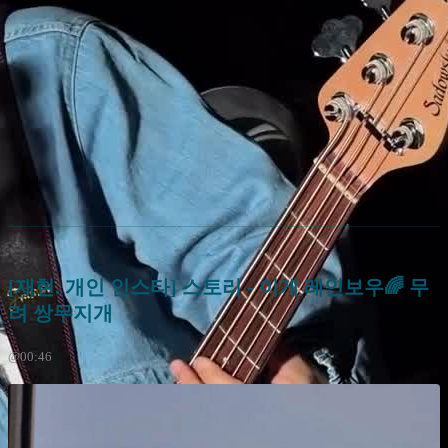
[재현. 개인 인스타] 스토리 - 이게 레인보우🌈 무
려 쌍무지개
@00:46