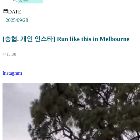
DATE
2025/09/28
[승협. 개인 인스타] Run like this in Melbourne
@15:38
Instagram