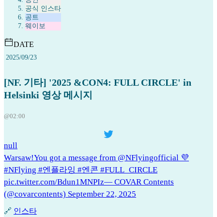
공식 인스타
공트
웨이보
DATE
2025/09/23
[NF. 기타] '2025 &CON4: FULL CIRCLE' in
Helsinki 영상 메시지
@02:00
null
Warsaw!You got a message from @NFlyingofficial 💜
#NFlying #엔플라잉 #엔콘 #FULL_CIRCLE
pic.twitter.com/Bdun1MNPIz— COVAR Contents
(@covarcontents) September 22, 2025
🔗
인스타