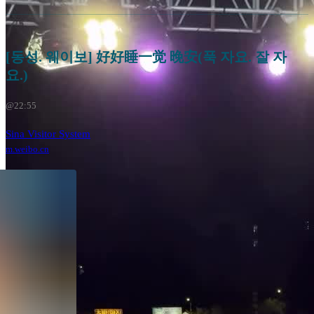
[동성. 웨이보] 好好睡一觉 晚安(푹 자요. 잘 자
요.)
@22:55
Sina Visitor System
m.weibo.cn