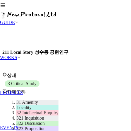
GUIDE
211 Local Story 성수동 공원연구
WORKS
상태
3 Critical Study
카테고리
PROJECTS
31 Amenity
Locality
32 Intellectual Enquiry
321 Inquisition
322 Discussion
EVENTS
323 Proposition