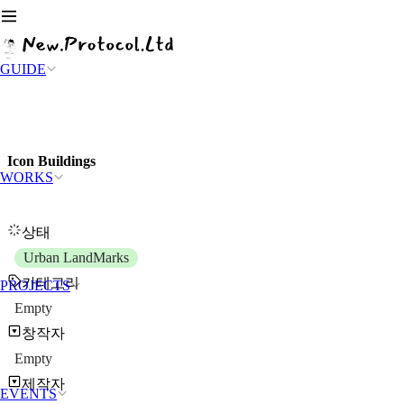
GUIDE
Icon Buildings
WORKS
상태
Urban LandMarks
카테고리
PROJECTS
Empty
창작자
Empty
제작자
EVENTS