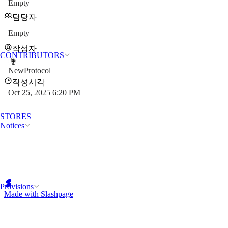
Empty
담당자
Empty
작성자
CONTRIBUTORS
NewProtocol
작성시각
Oct 25, 2025 6:20 PM
STORES
Notices
Provisions
Made with Slashpage