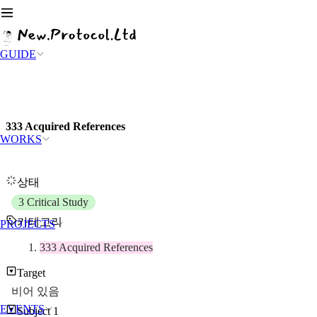
GUIDE
333 Acquired References
WORKS
상태
3 Critical Study
카테고리
PROJECTS
333 Acquired References
Target
비어 있음
EVENTS
Subject 1