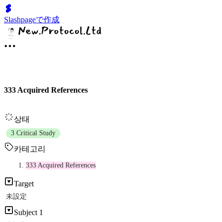
Slashpageで作成
333 Acquired References
상태
3 Critical Study
카테고리
333 Acquired References
Target
未設定
Subject 1