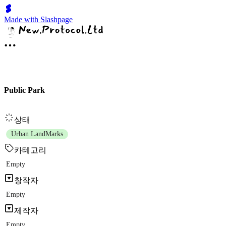
Made with Slashpage
Public Park
상태
Urban LandMarks
카테고리
Empty
창작자
Empty
제작자
Empty