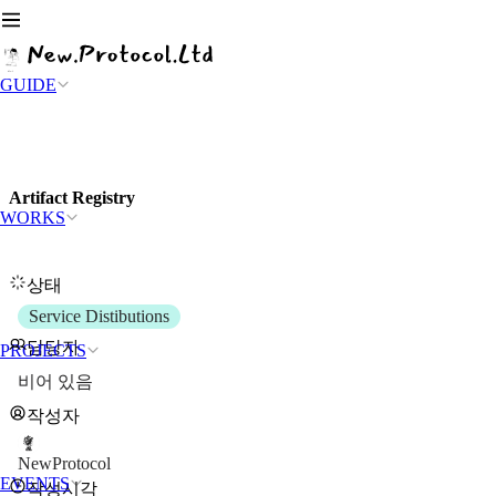
GUIDE
Artifact Registry
WORKS
상태
Service Distibutions
담당자
PROJECTS
비어 있음
작성자
NewProtocol
EVENTS
작성시각