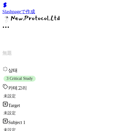
Slashpageで作成
無題
상태
3 Critical Study
카테고리
未設定
Target
未設定
Subject 1
未設定