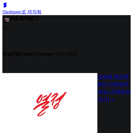
Slashpage로 제작됨
마감#🚀Product Manager (시니어)👆
성장에 목마른
분만 지원해주
세요 (지원하러
가기) →