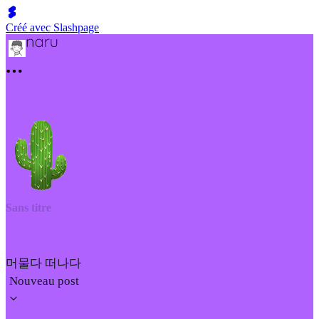
Créé avec Slashpage
Sans titre
머물다 떠나다
Nouveau post