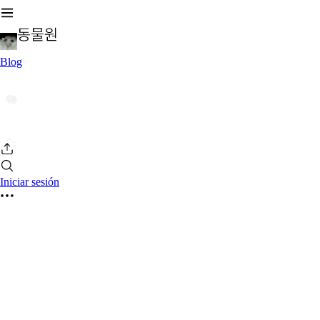
Blog
🐘
🦆
Iniciar sesión