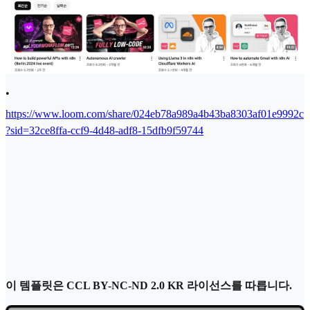
•
https://www.loom.com/share/024eb78a989a4b43ba8303af01e9992c
?sid=32ce8ffa-ccf9-4d48-adf8-15dfb9f59744
이 템플릿은 CCL BY-NC-ND 2.0 KR 라이선스를 따릅니다.