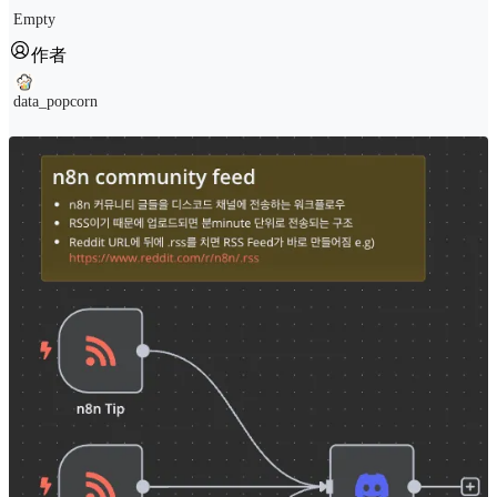
Empty
作者
data_popcorn