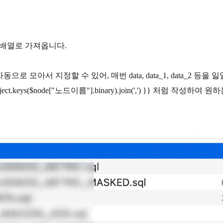
이름을 배열로 가져옵니다.
로 모아서 지정할 수 있어, 매번 data, data_1, data_2 등을
.keys($node["노드이름"].binary).join(',') }} 처럼 작성