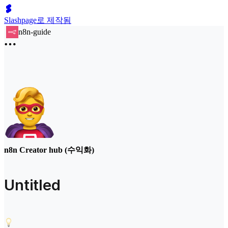
Slashpage로 제작됨
n8n-guide
n8n Creator hub (수익화)
Untitled