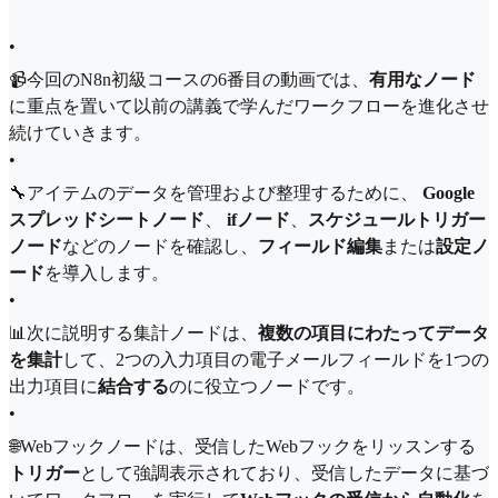
•
📹今回のN8n初級コースの6番目の動画では、
有用なノード
に重点を置いて以前の講義で学んだワークフローを進化させ
続けていきます。
•
🔧アイテムのデータを管理および整理するために、
Google
スプレッドシートノード
、
ifノード
、
スケジュールトリガー
ノード
などのノードを確認し、
フィールド編集
または
設定ノ
ード
を導入します。
•
📊次に説明する集計ノードは、
複数の項目にわたってデータ
を集計
して、2つの入力項目の電子メールフィールドを1つの
出力項目に
結合する
のに役立つノードです。
•
🌐Webフックノードは、受信したWebフックをリッスンする
トリガー
として強調表示されており、受信したデータに基づ