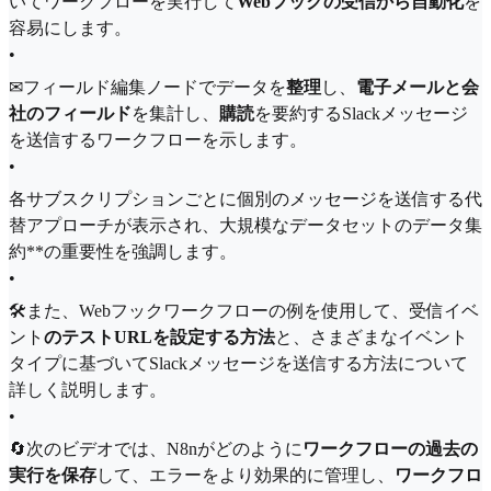
いてワークフローを実行して
Webフックの受信から自動化
を
容易にします。
•
✉フィールド編集ノードでデータを
整理
し、
電子メールと会
社のフィールド
を集計し、
購読
を要約するSlackメッセージ
を送信するワークフローを示します。
•
各サブスクリプションごとに個別のメッセージを送信する代
替アプローチが表示され、大規模なデータセットのデータ集
約**の重要性を強調します。
•
🛠また、Webフックワークフローの例を使用して、受信イベ
ント
のテストURLを設定する方法
と、さまざまなイベント
タイプに基づいてSlackメッセージを送信する方法について
詳しく説明します。
•
🔄次のビデオでは、N8nがどのように
ワークフローの過去の
実行を保存
して、エラーをより効果的に管理し、
ワークフロ