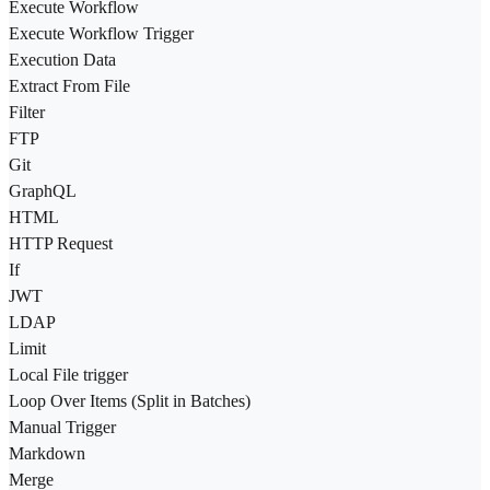
Execute Workflow
Execute Workflow Trigger
Execution Data
Extract From File
Filter
FTP
Git
GraphQL
HTML
HTTP Request
If
JWT
LDAP
Limit
Local File trigger
Loop Over Items (Split in Batches)
Manual Trigger
Markdown
Merge