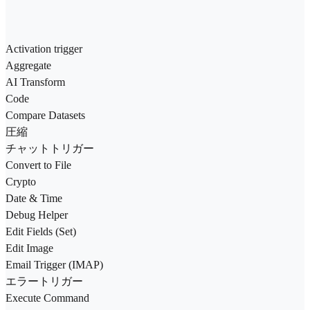
Activation trigger
Aggregate
AI Transform
Code
Compare Datasets
圧縮
チャットトリガー
Convert to File
Crypto
Date & Time
Debug Helper
Edit Fields (Set)
Edit Image
Email Trigger (IMAP)
エラートリガー
Execute Command