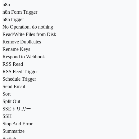
n8n
n8n Form Trigger
n8n trigger
No Operation, do nothing
Read/Write Files from Disk
Remove Duplicates
Rename Keys
Respond to Webhook
RSS Read
RSS Feed Trigger
Schedule Trigger
Send Email
Sort
Split Out
SSEトリガー
SSH
Stop And Error
Summarize
Switch