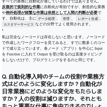
すべての業務に自動化が適しているわけではありません。
反復的で規則的な作業
に自動化が有効ですが、創造的な業務
や
例外処理が頻繁な作業は依然として人間の判断が必要
で
す。自動化は、主に
、
、
、
データ処理
管理
レポート生成
などの分野でよく使用されます。
カスタマーサービス
•
私は完全なノーコードは存在しないと思います。ノーコード
で作成したワークフローを見てみると、すでに数多くのコー
ドで成り立っています。各ノード（アプリ）を中心に Input
を Function に入れて Output を受け取るのは直接タイピング
をしないだけで、プログラミングをするのと同じです。
Q. 自動化導入時のチームの役割や業務方
式はどのように変化しますか？自動化が
日常業務にどのような変化をもたらしま
すか？人の役割は減りますか、それとも
もっと重要な仕事に集中できるのでしょ