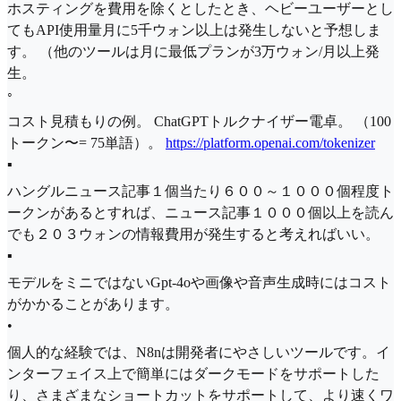
ホスティングを費用を除くとしたとき、ヘビーユーザーとし
てもAPI使用量月に5千ウォン以上は発生しないと予想しま
す。 （他のツールは月に最低プランが3万ウォン/月以上発
生。
◦
コスト見積もりの​​例。 ChatGPTトルクナイザー電卓。 （100
トークン〜= 75単語）。
https://platform.openai.com/tokenizer
▪
ハングルニュース記事１個当たり６００～１０００個程度ト
ークンがあるとすれば、ニュース記事１０００個以上を読ん
でも２０３ウォンの情報費用が発生すると考えればいい。
▪
モデルをミニではないGpt-4oや画像や音声生成時にはコスト
がかかることがあります。
•
個人的な経験では、N8nは開発者にやさしいツールです。イ
ンターフェイス上で簡単にはダークモードをサポートした
り、さまざまなショートカットをサポートして、より速くワ