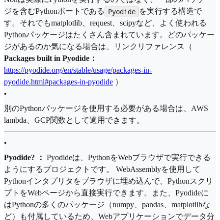
ジを含むPythonポートである
を実行する構造で
Pyodide
す。それでもmatplotlib、request、scipyなど、よく使われる
Pythonパッケージはたくさん含まれています。どのパッケー
ジがあるのか​​気になる場合は、リンクリファレンス（
Packages built in Pyodide：
https://pyodide.org/en/stable/usage/packages-in-
pyodide.html#packages-in-pyodide
）
•
別のPythonパッケージを使用する必要がある場合は、AWS
lambda、GCP関数として適用できます。
•
Pyodide? ：
Pyodideは、PythonをWebブラウザで実行できる
ようにするプロジェクトです。 WebAssemblyを使用して
Pythonインタプリタをブラウザに埋め込んで、Pythonスクリ
プトをWebページから直接実行できます。また、Pyodideに
はPythonの多くのパッケージ（numpy、pandas、matplotlibな
ど）も付属しているため、Webアプリケーションでデータ分