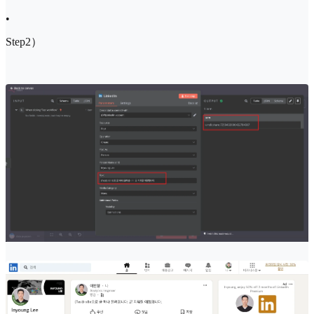
•
Step2）