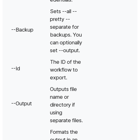
Sets --all --
pretty --
separate for
--Backup
backups. You
can optionally
set --output.
The ID of the
--Id
workflow to
export.
Outputs file
name or
--Output
directory if
using
separate files.
Formats the
output in an