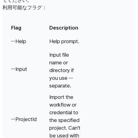
てください。
利用可能なフラグ：
Flag
Description
--Help
Help prompt.
Input file
name or
--Input
directory if
you use --
separate.
Import the
workflow or
credential to
--ProjectId
the specified
project. Can't
be used with