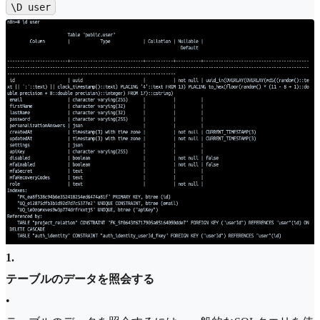
\D user
1
.
テーブルのデータを照会する
•