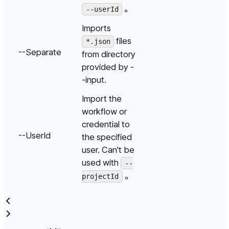
。
--userId
Imports
files
*.json
--Separate
from directory
provided by -
-input.
Import the
workflow or
credential to
--UserId
the specified
user. Can't be
used with
--
。
projectId