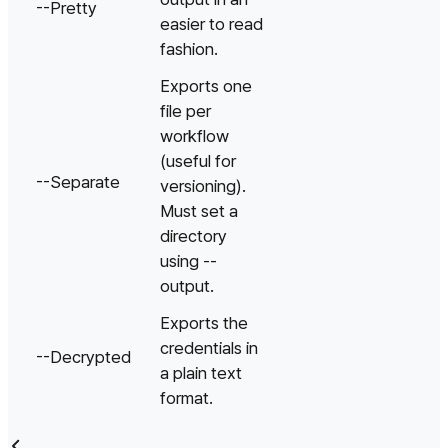
--Pretty
easier to read
fashion.
Exports one
file per
workflow
(useful for
--Separate
versioning).
Must set a
directory
using --
output.
Exports the
credentials in
--Decrypted
a plain text
format.