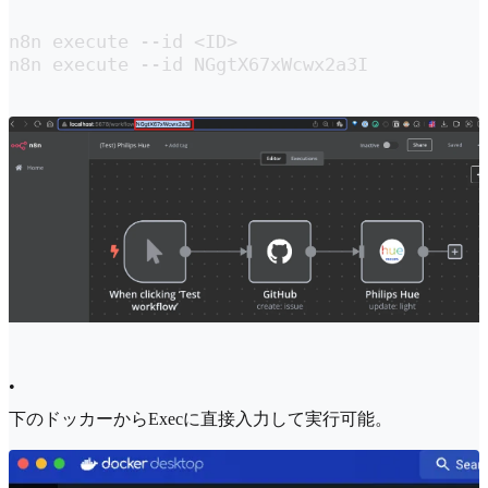
n8n execute --id <ID>

n8n execute --id NGgtX67xWcwx2a3I
•
下のドッカーからExecに直接入力して実行可能。