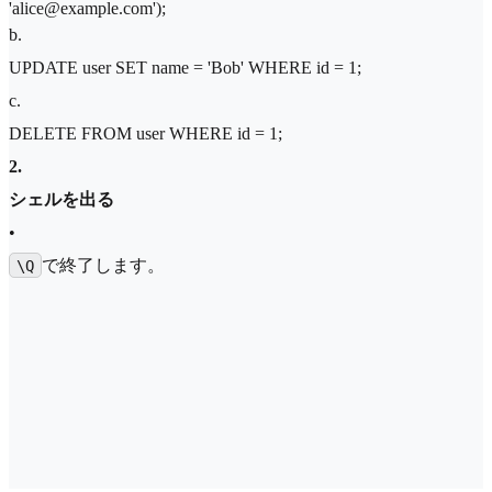
'alice@example.com');
b
.
UPDATE user SET name = 'Bob' WHERE id = 1;
c
.
DELETE FROM user WHERE id = 1;
2
.
シェルを出る
•
で終了します。
\Q