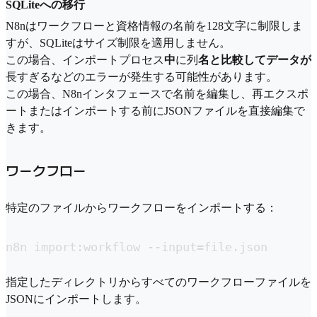
SQLiteへの移行
N8nはワークフローと資格情報の名前を128文字に制限しま
すが、SQLiteはサイズ制限を適用しません。
この場合、インポートプロセス
中
に列
名と比較してデータが
長すぎるなどのエラーが発生する可能性があります。
この場合、N8nインタフェースで名前を編集し、再エクスポ
ートまたはインポートする前にJSONファイルを直接編集で
きます。
ワークフロー
特定のファイルからワークフローをインポートする：
n8n import:workflow --input=file.json
指定したディレクトリからすべてのワークフローファイルを
JSONにインポートします。