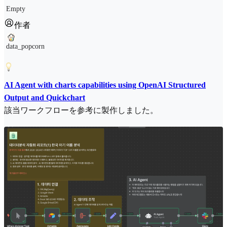
Empty
作者
data_popcorn
AI Agent with charts capabilities using OpenAI Structured
Output and Quickchart
該当ワークフローを参考に製作しました。