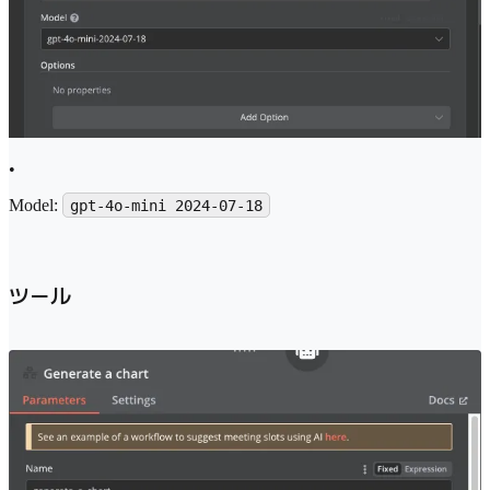
•
Model:
gpt-4o-mini 2024-07-18
ツール