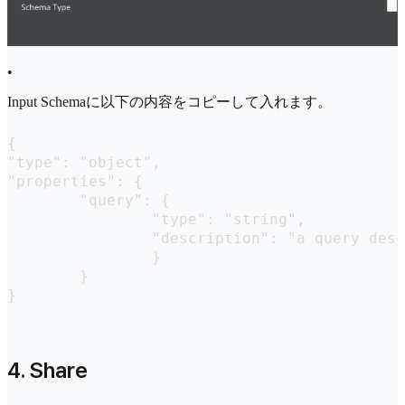
•
Input Schemaに以下の内容をコピーして入れます。
{

"type": "object",

"properties": {

	"query": {

		"type": "string",

		"description": "a query describing the chart to generate"

		}

	}

}
4. Share