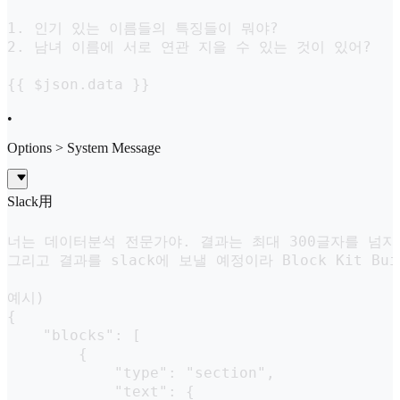
1. 인기 있는 이름들의 특징들이 뭐야?

2. 남녀 이름에 서로 연관 지을 수 있는 것이 있어?

{{ $json.data }}
•
Options > System Message
Slack用
너는 데이터분석 전문가야. 결과는 최대 300글자를 넘지 
그리고 결과를 slack에 보낼 예정이라 Block Kit Bu
예시)

{

    "blocks": [

        {

            "type": "section",

            "text": {
