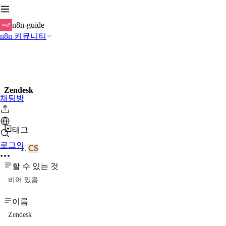
n8n-guide
n8n 커뮤니티
Zendesk
채팅방
태그
로그인
CS
할 수 있는 것
비어 있음
이름
Zendesk