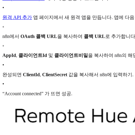
•
원격 API 추가
앱 페이지에서 새 원격 앱을 만듭니다. 앱에 다음
◦
n8n에서
OAuth 콜백 URL
을 복사하여
콜백 URL
로 추가합니다
◦
AppId
,
클라이언트Id
및
클라이언트비밀
을 복사하여 n8n의 
•
완성되면
ClientId
,
ClientSecret
값을 복사해서 n8n에 입력하기.
•
“Account connected” 가 뜨면 성공.