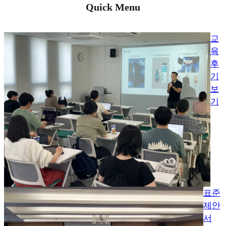
Quick Menu
교
육
후
기
보
기
표준
제안
서