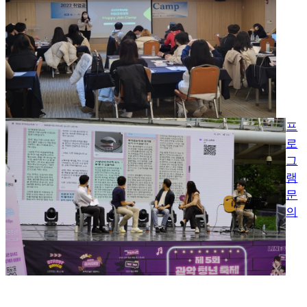
프
로
그
램
문
의