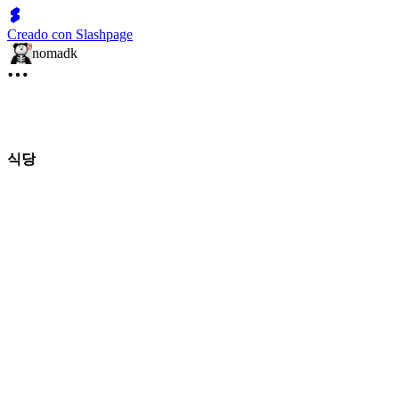
Creado con Slashpage
nomadk
식당