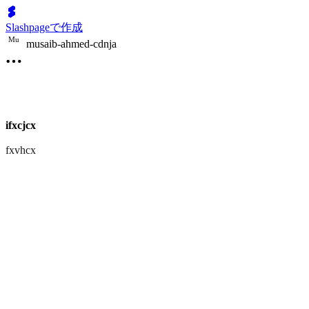
Slashpageで作成
M
u
musaib-ahmed-cdnja
ifxcjcx
fxvhcx