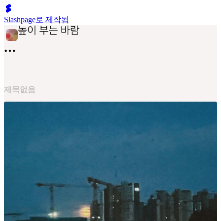
Slashpage로 제작됨
제목없음