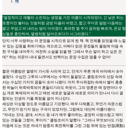
책
"열정적이고 재빨리 소진되는 생명을 가진 여름이 시작되었다. 긴 낮은 찌는
듯했지만 불타는 깃발처럼 금방 타올라 버렸고, 짧고 무더운 달밤 다음에는
짧고 무덥고 비 내리는 밤이 이어졌다. 화려한 몇 주가 꿈처럼 빠르게, 온갖 형
상들로 충만하여, 열병처럼 달아오르다가 사그라졌다."
단지 너무 사랑하는 이 문장을 시작으로 읽게 된 책. 책 전체를 읽었을 때 느낄
수 있는 감동을 취하기에는 게으르고, 어쩌다 읽은 문장들의 울림에 마음 속
한 구석을 내어주기. 여전히 소설을 읽을 땐 '그래서 무슨 말이 하고 싶은 건
데?' 하는 의문이 내내 들면서도 반짝이는 문장 수집은 멈출 수 없어!
짧은 여름밤은 열병이 가시듯 사라져 갔고, 안개가 푸른 계곡 바닥에서 솟아
올랐다. 수십만 그루의 나무에서는 수액이 들끓었고, 클링조어의 선잠 속에
서는 수십만 가지의 꿈들이 솟아 나왔다. 마치 주사위컵8) 속에서 별이 총총
한 하늘이 뒤죽박죽되어 흔들리기라도 하듯이, 그의 영혼은 매 장면마다 수
십 개로 복제되어 비치고 매번 새로운 얼굴과 새로운 의미가 만나서 다시 결
합되는 인생의 거울 회랑을 걸어 지나갔다.
세상은 이상할 정도로 아름답고 기묘했다. 매우 다채롭고, 무언가 의문스럽
고, 무언가 믿기지 않는 구석이 있었지만, 그럼에도 대단히 아름다웠다.
“자네는 깃대, 광대, 서커스 등 내가 매우 좋아하는, 굉장히 사랑스럽고 재미
있는 것들을 그렸어, 루이지.” 클링조어가 말했다. “그러나 무엇보다도 가장
마음에 드는 것은 자네가 밤중의 회전목마를 그린 그림 위에 있는 반점(斑點)