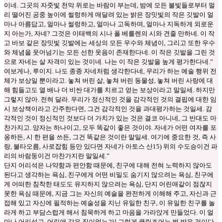
이네. 그곳의 자줏빛 천막 위로는 바람이 부는데, 밤에 모든 불빛들로부터 멀
리 떨어진 공중 높이에 썰렁하게 매달려 있는 밝은 장밋빛의 작은 깃발이 얼
마나 아름답고, 얼마나 썰렁하고, 얼마나 고독하며, 얼마나 지독하게 외로운
지 아는가, 자네? 그것은 이태백의 시나 폴 베를렌의 시와 견줄 만하네. 이 작
고 바보 같은 장밋빛 깃발에는 세상의 모든 우수와 체념이, 그리고 또한 우수
와 체념을 웃어넘기는 모든 선한 웃음이 존재한다네. 이 작은 깃발을 그린 것
으로 자네는 살 자격이 있는 것이네. 나는 이 작은 깃발을 높게 평가한다네.”
여보게나, 루이지. 나도 종종 자네처럼 생각한다네, 우리가 하는 예술 행위 전
체가 보상일 뿐이라고. 놓쳐 버린 삶, 놓쳐 버린 동물성, 놓쳐 버린 사랑에 대
해 힘들고도 열 배나 더 비싼 대가를 치르고 얻는 보상이라고 말일세. 하지만
그렇지 않아. 전혀 달라. 우리가 정신적인 것을 감각적인 것의 결핍에 대한 임
시 보상책이라고 간주한다면, 그건 감각적인 것을 과대평가하는 것일세. 감
각적인 것이 정신적인 것보다 더 가치가 있는 것은 결코 아니네, 그 반대도 마
찬가지고. 양자는 하나이고, 모두 똑같이 좋은 것이야. 자네가 어떤 여자를 포
옹하든, 시 한 편을 쓰든, 그건 똑같은 것이란 말일세. 여기에 중요한 것, 즉 사
랑, 불타오름, 사로잡힘 등만 있다면 자네가 아토스 산15) 위의 수도승이건 파
리의 바람둥이건 마찬가지란 말일세.”
단지 어리석은 나약함과 편안함 때문에, 친구에 대해 전혀 노력하지 않아도
된다고 생각하는 욕심, 친구에게 어떤 비밀도 숨기지 않으려는 욕심, 친구에
게 어떠한 침착한 태도도 유지하지 않으려는 욕심, 단지 어린애같이 점잖지
못한 욕심 때문에, 지금 그는 자신의 예술을 완전하게 이해해 주고, 자신과 근
접해 있고 자신에 필적하는 예술성을 지닌 유일한 친구, 이 유일한 친구를 놀
라게 하고 부담스럽게 해서 침묵하게 하고 마음을 가라앉게 만들었다. 이 얼
마나 어리석고, 어린애 같은 짓이었는가! 그렇게 클링조어는 벌 받은 것이다,