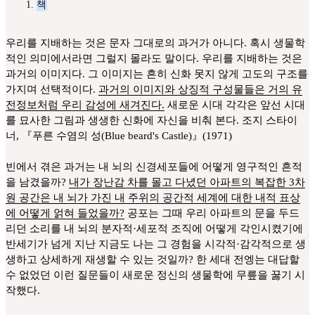
책
우리를 지배하는 것은 문자 그대로의 과거가 아니다. 혹시 생물학
적인 의미에서라면 그럴지 몰라도 말이다. 우리를 지배하는 것은
과거의 이미지다. 그 이미지는 흔히 신화 못지 않게 고도의 구조를
가지며 선택적이다.
과거의 이미지와 상징적 구성물들은 거의 유
전정보처럼 우리 감성에 새겨진다.
새로운 시대 각각은 앞선 시대
를 묘사한 그림과 생생한 신화에 자신을 비춰 본다. 조지 스타이
너, 『푸른 수염의 성(Blue beard's Castle)』(1971)
빈에서 겪은 과거는 내 뇌의 신경세포들에 어떻게 영구적인 흔적
을 남겼을까?
내가 장난감 차를 몰고 다녔던 아파트의 복잡한 3차
원 공간은 내 뇌가 가진 내 주위의 공간적 세계에 대한 내적 표상
에 어떻게 얽혀 들었을까?
공포는 그때 우리 아파트의 문을 두드
리던 소리를 내 뇌의 분자적·세포적 조직에 어떻게 각인시켰기에
반세기가 넘게 지난 지금도 나는 그 경험을 시각적·감각적으로 생
생하고 상세하게 재생할 수 있는 것일까? 한 세대 전엥는 대답할
수 없었던 이런 질문들이 새로운 정신의 생물학에 무릎을 꿇기 시
작했다.