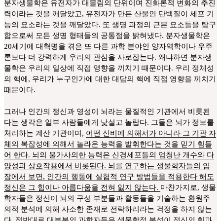
분자생물학은 유전자가 대물림의 단위이며 진화론적 변화의 추진
력이라는 것을 깨달았고, 유전자가 만든 산물인 단백질이 세포 기
능의 요소라는 것을 깨달았다. 또 생명 과정의 근본 요소들을 탐구
함으로써 모든 생명 형태들의 공통점을 밝혀냈다. 분자생물학은
20세기에 대혁명을 겪은 또 다른 과학 분야인 양자역학이나 우주
론보다 더 강력하게 우리의 관심을 사로잡는다. 왜냐하면 분자생
물학은 우리의 일상에 직접 영향을 끼치기 때문이다. 우리 정체성
의 핵에, 우리가 누구인가에 대한 대답의 핵에 직접 영향을 끼치기
때문이다.
그러나 인간의 정신과 영성이 뇌라는 물질적인 기관에서 비롯된
다는 생각은 일부 사람들에게 낯설고 놀랍다. 그들은 뇌가 정보를
처리하는 계산 기관이며,
어떤 신비에 의해서가 아니라 그 기관 자
체의 복잡성에 의해서 놀라운 능력을 발휘한다는 것을 믿기 힘들
어 한다. 뇌의 불가사의한 능력은 신경세포들의 엄청난 개수와 다
양성과 상호작용에서 비롯된다. 뇌를 연구하는 생물학자들의 입
장에서 보면, 인간의 행동에 실험적 연구 방법들을 적용한다 해도
정신은 그 힘이나 아름다움을 전혀 잃지 않는다.
마찬가지로, 생물
학자들은 정신이 뇌의 구성 부분들과 활동들을 기술하는 환원주
의적 분석에 의해 사소한 존재로 전락하리라는 걱정을 하지 않는
다. 정반대로 대부분의 과학자들은 생물학적 분석이 정신의 힘과