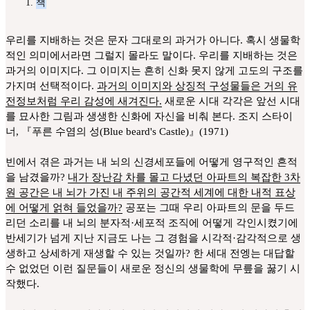
책
우리를 지배하는 것은 문자 그대로의 과거가 아니다. 혹시 생물학
적인 의미에서라면 그럴지 몰라도 말이다. 우리를 지배하는 것은
과거의 이미지다. 그 이미지는 흔히 신화 못지 않게 고도의 구조를
가지며 선택적이다.
과거의 이미지와 상징적 구성물들은 거의 유
전정보처럼 우리 감성에 새겨진다.
새로운 시대 각각은 앞선 시대
를 묘사한 그림과 생생한 신화에 자신을 비춰 본다. 조지 스타이
너, 『푸른 수염의 성(Blue beard's Castle)』(1971)
빈에서 겪은 과거는 내 뇌의 신경세포들에 어떻게 영구적인 흔적
을 남겼을까?
내가 장난감 차를 몰고 다녔던 아파트의 복잡한 3차
원 공간은 내 뇌가 가진 내 주위의 공간적 세계에 대한 내적 표상
에 어떻게 얽혀 들었을까?
공포는 그때 우리 아파트의 문을 두드
리던 소리를 내 뇌의 분자적·세포적 조직에 어떻게 각인시켰기에
반세기가 넘게 지난 지금도 나는 그 경험을 시각적·감각적으로 생
생하고 상세하게 재생할 수 있는 것일까? 한 세대 전엥는 대답할
수 없었던 이런 질문들이 새로운 정신의 생물학에 무릎을 꿇기 시
작했다.