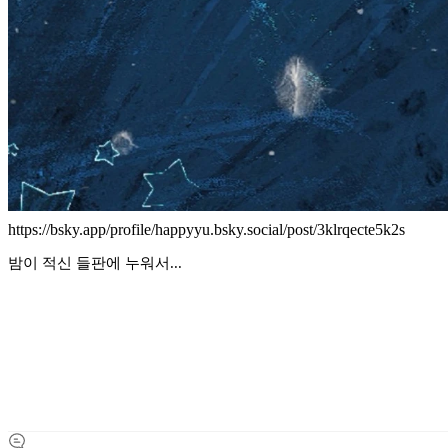
https://bsky.app/profile/happyyu.bsky.social/post/3klrqecte5k2s
밤이 적신 들판에 누워서...