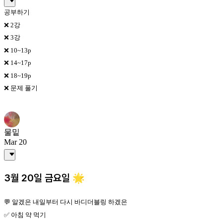
공부하기
❌ 2강
❌ 3강
❌ 10~13p
❌ 14~17p
❌ 18~19p
❌ 문제 풀기
물밑
Mar 20
3월 20일 금요일 🌟
💬 알겠은 내일부터 다시 바디더블링 하겠은
✅ 아침 약 먹기