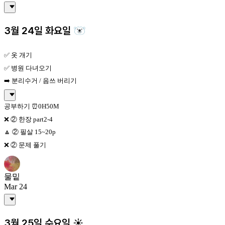
3월 24일 화요일 🐻‍❄️
✅ 옷 개기
✅ 병원 다녀오기
➡️ 분리수거 / 음쓰 버리기
공부하기 ⏰0H50M
❌ ② 한장 part2-4
🔼 ② 필살 15~20p
❌ ② 문제 풀기
물밑
Mar 24
3월 25일 수요일 ☀️