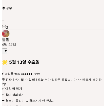
📚 공부
◻️
◻️
3
물밑
4월 24일
🌟 5월 13일 수요일
⚡ 달성률 65% ●●●●●●◐○○○
💬 진짜 하자 . 할 수 있 따 ! 오늘 누가 뭐라든 하겠습니다. ^.^ 빠르게 복귀하
기!
✅ 아침 약 먹기
✅ 침대 정리하기
➡️
청소기 돌리기
→ 청소기가 안 왔음...