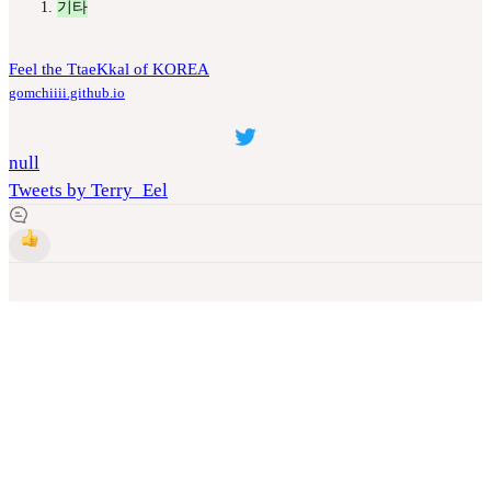
기타
Feel the TtaeKkal of KOREA
gomchiiii.github.io
null
Tweets by Terry_Eel