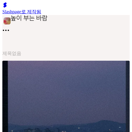
Slashpage로 제작됨
제목없음