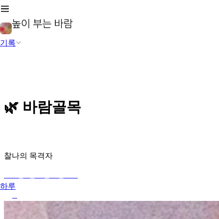
기록
🌿 바람골목
찰나의 목격자
2026년 5월 16일 오전 8:01
하루
3