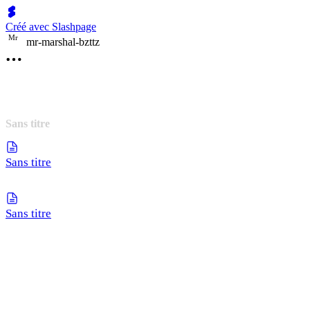
Créé avec Slashpage
M
r
mr-marshal-bzttz
Sans titre
Sans titre
Sans titre